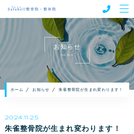
ホーム
美容整体師くたにだ先生について
お知らせ
施術メニュー
NEWS
定期ケア会員
キャンペーン
ご利用の流れ
よくある質問
ホーム
お知らせ
朱雀整骨院が生まれ変わります！
お知らせ
コンテンツ
プライバシーポリシー
2024.11.25
朱雀整骨院が生まれ変わります！