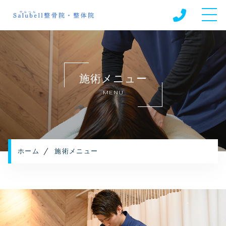
ホーム
美容整体師くたにだ先生について
施術メニュー
施術メニュー
MENU
定期ケア会員
キャンペーン
ご利用の流れ
よくある質問
ホーム
施術メニュー
お知らせ
コンテンツ
プライバシーポリシー